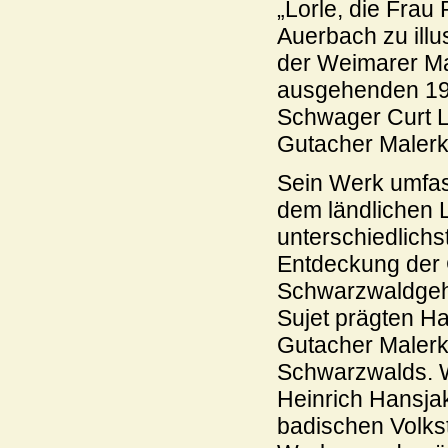
„Lorle, die Frau
Auerbach zu illus
der Weimarer Ma
ausgehenden 19.
Schwager Curt L
Gutacher Malerk
Sein Werk umfas
dem ländlichen 
unterschiedlichs
Entdeckung der 
Schwarzwaldgehö
Sujet prägten H
Gutacher Malerk
Schwarzwalds. Wi
Heinrich Hansjak
badischen Volks