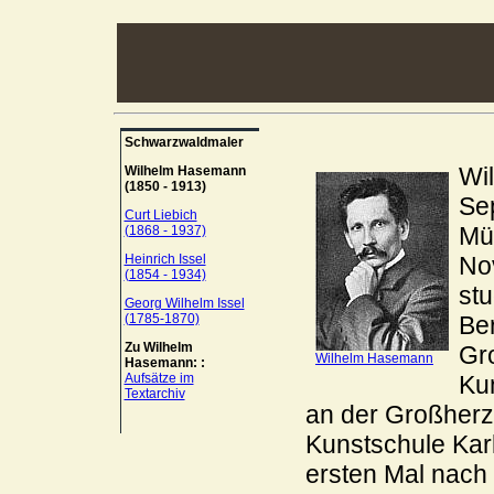
Schwarzwaldmaler
Wi
Wilhelm Hasemann
(1850 - 1913)
Se
Curt Liebich
Müh
(1868 - 1937)
Heinrich Issel
No
(1854 - 1934)
stu
Georg Wilhelm Issel
(1785-1870)
Ber
Zu Wilhelm
Gr
Wilhelm Hasemann
Hasemann: :
Aufsätze im
Ku
Textarchiv
an der Großherz
Kunstschule Kar
ersten Mal nac