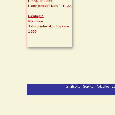
Linzgau, 1936
Reichenauer Kunst, 1922
Geologie
Weinbau
Jahrhundert-Hochwasser
1999
Startseite
|
|
|
Service
Aktuelles
z