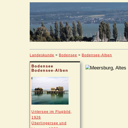
Landeskunde
>
Bodensee
>
Bodensee-Alben
Bodensee
Bodensee-Alben
Untersee im Flugbild,
1926
Überlingersee und