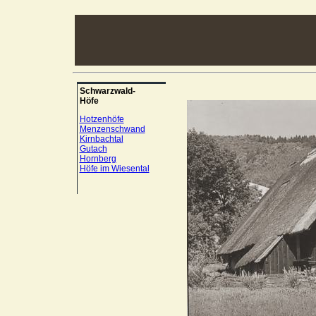
Schwarzwald-
Höfe
Hotzenhöfe
Menzenschwand
Kirnbachtal
Gutach
Hornberg
Höfe im Wiesental