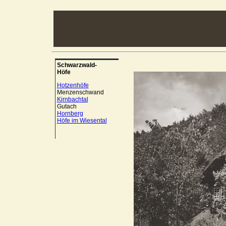
Schwarzwald-
Höfe
Hotzenhöfe
Menzenschwand
Kirnbachtal
Gutach
Hornberg
Höfe im Wiesental