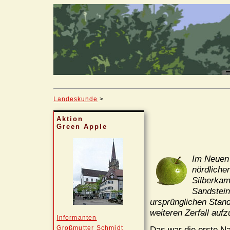
Landeskunde
>
Aktion
Green Apple
Im Neuen 
nördliche
Silberkam
Sandstein
ursprünglichen Stand
weiteren Zerfall aufz
Informanten
Großmutter Schmidt
Das war die erste Na