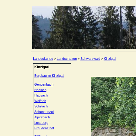
Landeskunde
>
Landschaften
>
Schwarzwald
>
Kinzigtal
Kinzigtal
Bergbau im Kinzigtal
Gengenbach
Haslach
Hausach
Wolfach
Schiltach
Schenkenzell
Alpirsbach
Lossburg
Freudenstadt