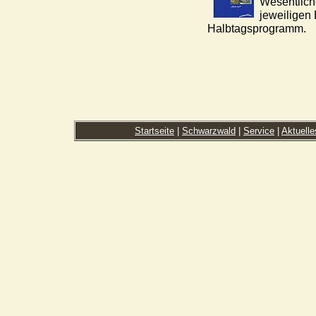
Wesentliche
jeweiligen
Halbtagsprogramm.
Startseite
|
Schwarzwald
|
Service
|
Aktuelle