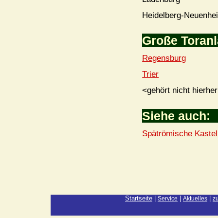
Heidelberg-Neuenhe
Große Toranl
Regensburg
Trier
<gehört nicht hierhe
Siehe auch:
Spätrömische Kaste
Startseite
|
|
|
Service
Aktuelles
z