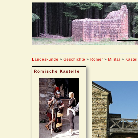
Landeskunde
>
Geschichte
>
Römer
>
Militär
>
Kastel
Römische Kastelle