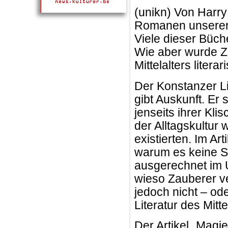
(unikn) Von Harry
Romanen unserer Z
Viele dieser Büche
Wie aber wurde Za
Mittelalters litera
Der Konstanzer L
gibt Auskunft. Er s
jenseits ihrer Kli
der Alltagskultur
existierten. Im Art
warum es keine S
ausgerechnet im 
wieso Zauberer v
jedoch nicht – od
Literatur des Mit
Der Artikel „Magie