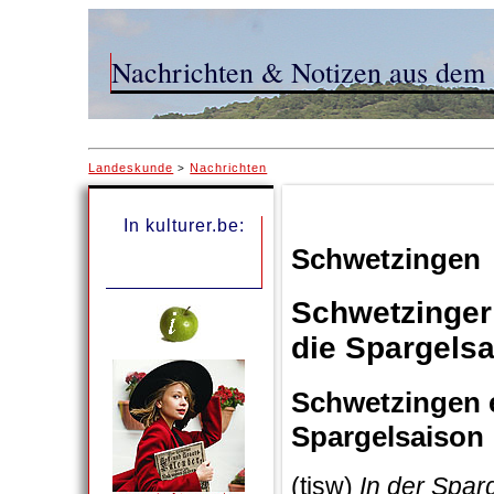
Nachrichten & Notizen aus dem 
Landeskunde
Nachrichten
>
In kulturer.be:
Schwetzingen
Schwetzinger 
die Spargels
Schwetzingen e
Spargelsaison
(tisw)
In der Spar