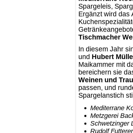
Spargeleis, Sparg
Ergänzt wird das 
Kuchenspezialitä
Getränkeangebot
Tischmacher We
In diesem Jahr si
und
Hubert Mülle
Maikammer mit da
bereichern sie da
Weinen und Tra
passen, und rund
Spargelanstich st
Mediterrane Ko
Metzgerei Bac
Schwetzinger 
Rudolf Futterer