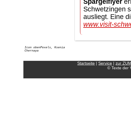
Spargelflyer
erh
Schwetzingen so
ausliegt. Eine di
www.visit-schw
Icon obenPexels, Ksenia
Chernaya
Startseite
|
Service
|
zur ZU
© Texte der 