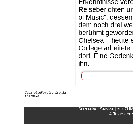
Erkenntnisse verö
Reiseberichten u
of Music“, dessen
dem noch drei wei
berühmt geworden
Chelsea – heute e
College arbeitete.
dort. Eine Gedenk
ihn.
Icon obenPexels, Ksenia
Chernaya
Startseite
|
Service
|
zur ZU
© Texte der 