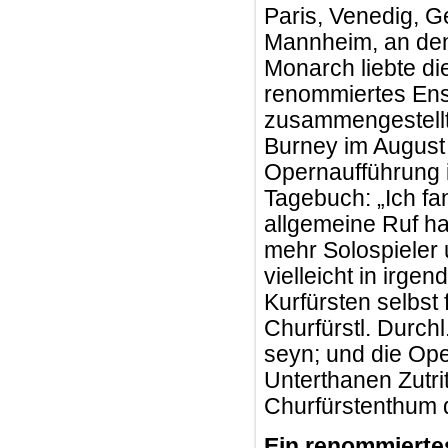
Paris, Venedig, 
Mannheim, an den
Monarch liebte di
renommiertes Ens
zusammengestellt.
Burney im August
Opernaufführung i
Tagebuch: „Ich fa
allgemeine Ruf hat
mehr Solospieler 
vielleicht in irge
Kurfürsten selbst
Churfürstl. Durchl
seyn; und die Ope
Unterthanen Zutri
Churfürstenthum 
Ein renommierte