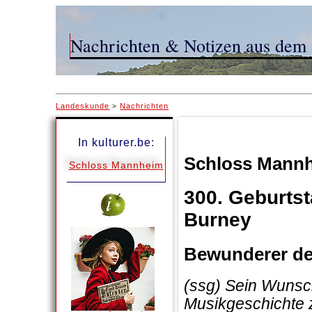
Nachrichten & Notizen aus dem 
Landeskunde
Nachrichten
>
In kulturer.be:
Schloss Mann
Schloss Mannheim
300. Geburtst
Burney
Bewunderer des
(ssg) Sein Wunsc
Musikgeschichte z