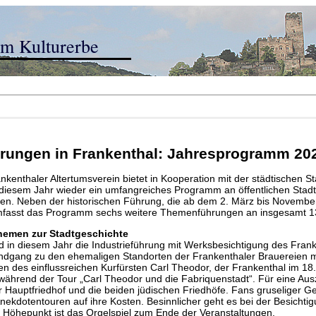
em Kulturerbe
hrungen in Frankenthal: Jahresprogramm 20
nkenthaler Altertumsverein bietet in Kooperation mit der städtischen St
 diesem Jahr wieder ein umfangreiches Programm an öffentlichen Stad
en. Neben der historischen Führung, die ab dem 2. März bis Novemb
 umfasst das Programm sechs weitere Themenführungen an insgesamt 1
 Themen zur Stadtgeschichte
nd in diesem Jahr die Industrieführung mit Werksbesichtigung des Fr
ndgang zu den ehemaligen Standorten der Frankenthaler Brauereien mi
n des einflussreichen Kurfürsten Carl Theodor, der Frankenthal im 18
 während der Tour „Carl Theodor und die Fabriquenstadt“. Für eine Au
r Hauptfriedhof und die beiden jüdischen Friedhöfe. Fans gruselige
nekdotentouren auf ihre Kosten. Besinnlicher geht es bei der Besichti
r Höhepunkt ist das Orgelspiel zum Ende der Veranstaltungen.