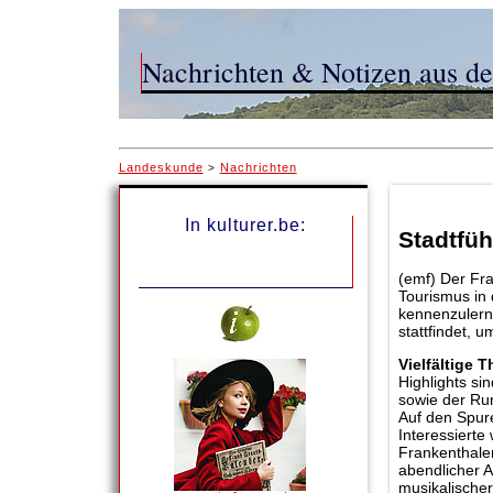
Nachrichten & Notizen aus d
Landeskunde
Nachrichten
>
In kulturer.be:
Stadtfü
(emf) Der Fra
Tourismus in
kennenzulern
stattfindet,
V
ielfältige
Highlights si
sowie der Ru
Auf den Spure
Interessierte
Frankenthale
abendlicher A
musikalische