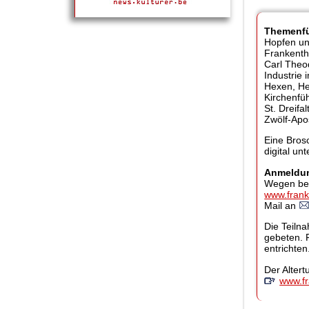
Themenfü
Hopfen un
Frankenth
Carl Theo
Industrie 
Hexen, He
Kirchenfü
St. Dreifa
Zwölf-Apos
Eine Bros
digital un
Anmeldun
Wegen beg
www.frank
Mail an
Die Teiln
gebeten. 
entrichten
Der Altert
www.fr