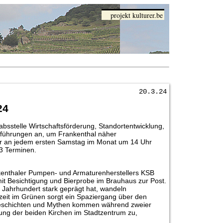
projekt kulturer.be
20.3.24
24
absstelle Wirtschaftsförderung, Standortentwicklung,
tführungen an, um Frankenthal näher
er an jedem ersten Samstag im Monat um 14 Uhr
3 Terminen.
ankenthaler Pumpen- und Armaturenherstellers KSB
t Besichtigung und Bierprobe im Brauhaus zur Post.
. Jahrhundert stark geprägt hat, wandeln
szeit im Grünen sorgt ein Spaziergang über den
r Geschichten und Mythen kommen während zweier
gung der beiden Kirchen im Stadtzentrum zu,