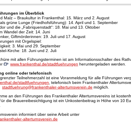
hrungen im Überblick
d Malz – Braukultur in Frankenthal: 15. März und 2. August
als grüne Lunge (Friedhofsführung): 14. April und 1. September
dor und die „Fabriquenstadt“: 18. Mai und 13. Oktober
im Wandel der Zeit: 14. Juni
nker, Giftmörderinnen: 19. Juli und 17. August
hrungen mit Orgelspiel:
ltigkeit: 3. Mai und 29. September
tel-Kirche: 18. Juni und 2. Juli
chüre mit allen Führungsterminen ist am Informationsschalter des Rath
ter
www.frankenthal.de/stadtfuehrungen
heruntergeladen werden.
g online oder telefonisch
renzter Teilnehmerzahl ist eine Voranmeldung für alle Führungen verp
enthal.de/stadtfuehrungen
, telefonisch beim Frankenthaler Altertumsv
stadtfuehrung@frankenthaler-altertumsverein.de
möglich.
ahme an den Führungen des Frankenthaler Altertumsvereins ist kostenfr
Für die Brauereibesichtigung ist ein Unkostenbeitrag in Höhe von 10 E
.
umsverein informiert über seine Arbeit unter
ankenthaler-altertumsverein.de