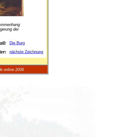
usammenhang
agerung der
ail:
Die Burg
ter:
nächste Zeichnung
e online 2006