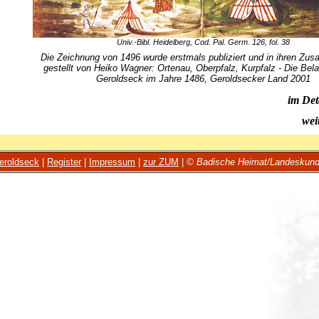
Univ.-Bibl. Heidelberg, Cod. Pal. Germ. 126, fol. 38
Die Zeichnung von 1496 wurde erstmals publiziert und in ihren Z
gestellt von Heiko Wagner: Ortenau, Oberpfalz, Kurpfalz - Die Bel
Geroldseck im Jahre 1486, Geroldsecker Land 2001
im Det
wei
eroldseck
|
Register
|
Impressum
|
zur ZUM
|
© Badische Heimat/Landeskund