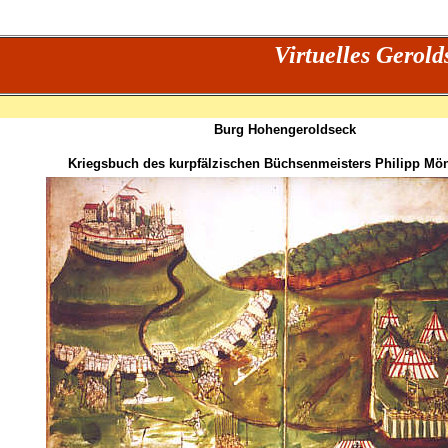
Virtuelles Gerol
Burg Hohengeroldseck
Kriegsbuch des kurpfälzischen Büchsenmeisters Philipp Mö