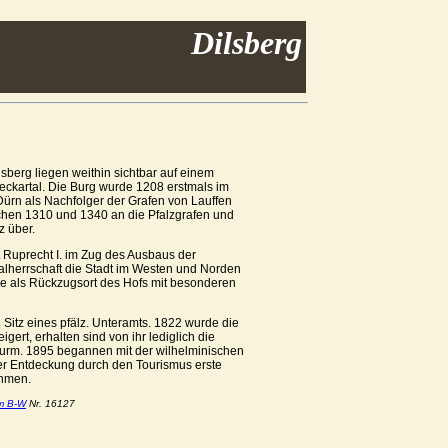
Dilsberg
sberg liegen weithin sichtbar auf einem
ckartal. Die Burg wurde 1208 erstmals im
Dürn als Nachfolger der Grafen von Lauffen
schen 1310 und 1340 an die Pfalzgrafen und
z über.
 Ruprecht I. im Zug des Ausbaus der
rialherrschaft die Stadt im Westen und Norden
sie als Rückzugsort des Hofs mit besonderen
 Sitz eines pfälz. Unteramts. 1822 wurde die
igert, erhalten sind von ihr lediglich die
urm. 1895 begannen mit der wilhelminischen
r Entdeckung durch den Tourismus erste
hmen.
m B-W
Nr. 16127