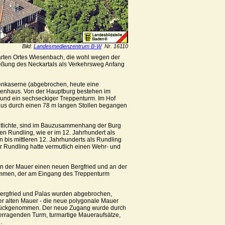
Bild:
Landesmedienzentrum B-W
Nr. 16110
arten Ortes Wiesenbach, die wohl wegen der
ßung des Neckartals als Verkehrsweg Anfang
idenkaserne (abgebrochen, heute eine
tenhaus. Von der Hauptburg bestehen im
und ein sechseckiger Treppenturm. Im Hof
 aus durch einen 78 m langen Stollen begangen
tlichte, sind im Bauzusammenhang der Burg
en Rundling, wie er im 12. Jahrhundert als
 bis mittleren 12. Jahrhunderts als Rundling
er Rundling hatte vermutlich einen Wehr- und
an der Mauer einen neuen Bergfried und an der
tammen, der am Eingang des Treppenturm
Bergfried und Palas wurden abgebrochen,
r alten Mauer - die neue polygonale Mauer
zurückgenommen. Der neue Zugang wurde durch
überragenden Turm, turmartige Maueraufsätze,
.