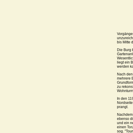
Vorgänger
unzureich
bis Mitte
Die Burg 
Gartenanl
Wesentlic
liegt ein
werden k
Nach den 
mehrere B
Grundform
zu rekons
Wohnturm 
In den 11
Nordseite
prangt.
Nachdem K
ebenso di
und ein n
einen Tor
sog. "Tou