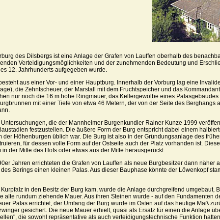
burg des Dilsbergs ist eine Anlage der Grafen von Lauffen oberhalb des benachb
enden Verteidigungsmöglichkeiten und der zunehmenden Bedeutung und Erschlie
 des 12. Jahrhunderts aufgegeben wurde.
besteht aus einer Vor- und einer Hauptburg. Innerhalb der Vorburg lag eine Inval
age), die Zehntscheuer, der Marstall mit dem Fruchtspeicher und das Kommandan
hen nur noch die 16 m hohe Ringmauer, das Kellergewölbe eines Palasgebäudes 
 Burgbrunnen mit einer Tiefe von etwa 46 Metern, der von der Seite des Berghangs
ann.
Untersuchungen, die der Mannheimer Burgenkundler Rainer Kunze 1999 veröffen
austadien festzustellen. Die äußere Form der Burg entspricht dabei einem halbiert
 der Höhenburgen üblich war. Die Burg ist also in der Gründungsanlage des frühen
truieren, für dessen volle Form auf der Ostseite auch der Platz vorhanden ist. Dies
in der Mitte des Hofs oder etwas aus der Mitte herausgerückt.
90er Jahren errichteten die Grafen von Lauffen als neue Burgbesitzer dann näher 
 des Berings einen kleinen Palas. Aus dieser Bauphase könnte der Löwenkopf s
urpfalz in den Besitz der Burg kam, wurde die Anlage durchgreifend umgebaut, 
e alte rundum ziehende Mauer. Aus ihren Steinen wurde - auf den Fundamenten de
euer Palas errichtet, der Umfang der Burg wurde im Osten auf das heutige Maß 
zwinger gesichert. Die neue Mauer erhielt, quasi als Ersatz für einen die Anlage 
rellen", die sowohl repräsentative als auch verteidigungstechnische Funktion hatten