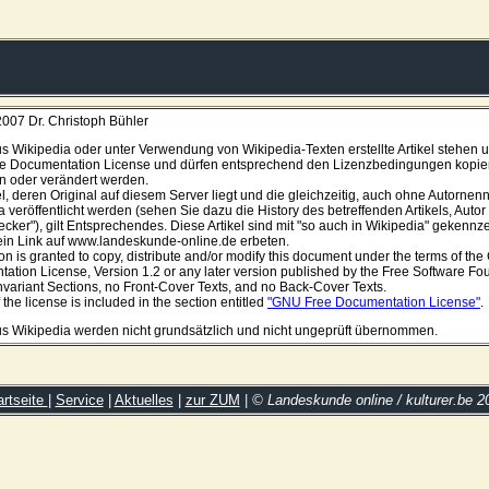
007 Dr. Christoph Bühler
us Wikipedia oder unter Verwendung von Wikipedia-Texten erstellte Artikel stehen u
 Documentation License und dürfen entsprechend den Lizenzbedingungen kopier
en oder verändert werden.
el, deren Original auf diesem Server liegt und die gleichzeitig, auch ohne Autornen
 veröffentlicht werden (sehen Sie dazu die History des betreffenden Artikels, Autor
cker"), gilt Entsprechendes. Diese Artikel sind mit "so auch in Wikipedia" gekennze
 ein Link auf www.landeskunde-online.de erbeten.
on is granted to copy, distribute and/or modify this document under the terms of th
ation License, Version 1.2 or any later version published by the Free Software Fo
Invariant Sections, no Front-Cover Texts, and no Back-Cover Texts.
 the license is included in the section entitled
"GNU Free Documentation License"
.
aus Wikipedia werden nicht grundsätzlich und nicht ungeprüft übernommen.
artseite
|
Service
|
Aktuelles
|
zur ZUM
|
© Landeskunde online / kulturer.be 2