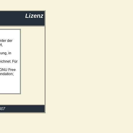
Lizenz
nter der
t,
nung, in
ichnet. Für
e GNU Free
undation;
007