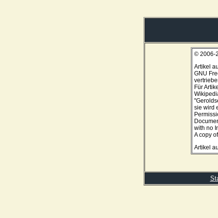
© 2006-2
Artikel a
GNU Free
vertrieb
Für Artik
Wikipedia
"Geroldse
sie wird
Permissi
Document
with no 
A copy of
Artikel 
St