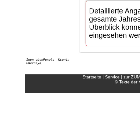
Detaillierte An
gesamte Jahres
Überblick könn
eingesehen we
Icon obenPexels, Ksenia
Chernaya
Startseite
|
Service
|
zur ZU
© Texte der 