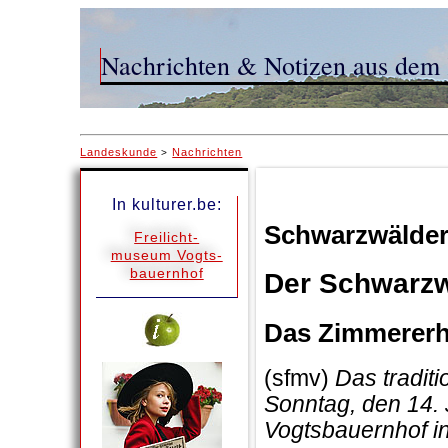
Nachrichten & Notizen aus dem 
Landeskunde
Nachrichten
>
In kulturer.be:
Schwarzwälder
Freilicht-
museum Vogts-
bauernhof
Der Schwarzw
Das Zimmererh
(sfmv)
Das traditi
Sonntag, den 14.
Vogtsbauernhof in