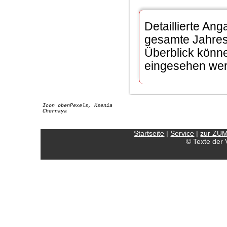
Detaillierte An
gesamte Jahres
Überblick könn
eingesehen we
Icon obenPexels, Ksenia
Chernaya
Startseite
|
Service
|
zur ZU
© Texte der 