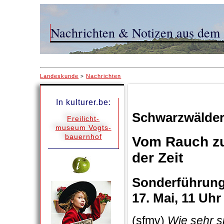
Nachrichten & Notizen aus dem 
Landeskunde
Nachrichten
>
In kulturer.be:
Schwarzwälder
Freilicht-
museum Vogts-
bauernhof
Vom Rauch zu
der Zeit
Sonderführung
17. Mai, 11 Uhr
(sfmv)
Wie sehr s