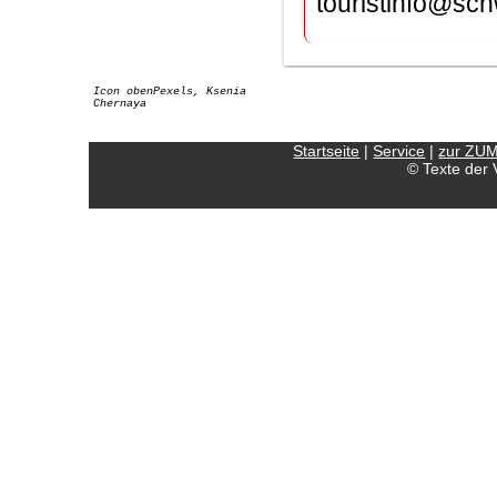
touristinfo@sch
Icon obenPexels, Ksenia
Chernaya
Startseite
|
Service
|
zur ZU
© Texte der 