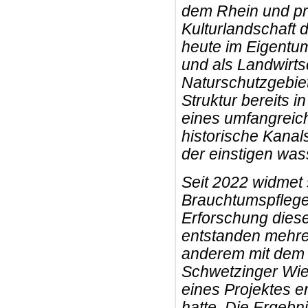
dem Rhein und pr
Kulturlandschaft 
heute im Eigentu
und als Landwirts
Naturschutzgebiet
Struktur bereits 
eines umfangreic
historische Kanal
der einstigen wa
Seit 2022 widmet 
Brauchtumspflege 
Erforschung dies
entstanden mehrer
anderem mit dem 
Schwetzinger Wie
eines Projektes er
hatte. Die Ergeb