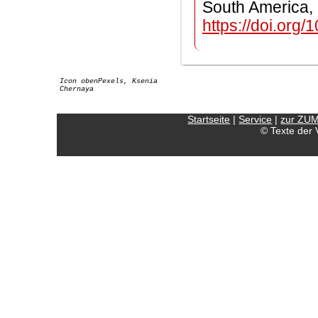
South America, 
https://doi.org
Icon obenPexels, Ksenia
Chernaya
Startseite
|
Service
|
zur ZU
© Texte der 