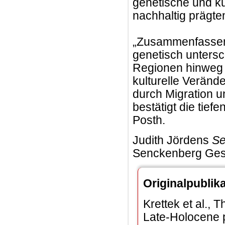
genetische und ku
nachhaltig prägten
„Zusammenfassend 
genetisch untersc
Regionen hinweg 
kulturelle Veränd
durch Migration u
bestätigt die tief
Posth.
Judith Jördens
Se
Senckenberg Gese
Originalpublika
Krettek et al., 
Late-Holocene p