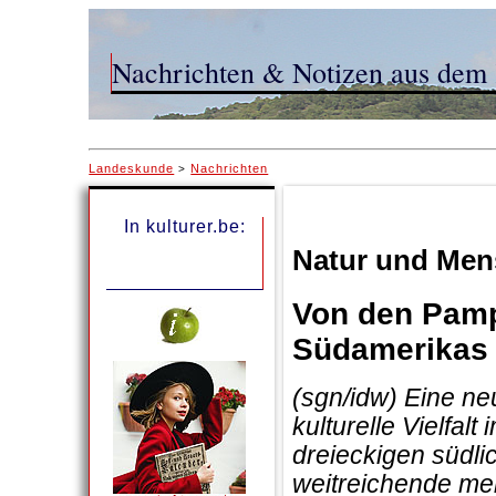
Nachrichten & Notizen aus dem 
Landeskunde
Nachrichten
>
In kulturer.be:
Natur und Men
Von den Pamp
Südamerikas 
(sgn/idw) Eine ne
kulturelle Vielfa
dreieckigen südli
weitreichende men