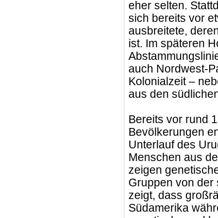
eher selten. Statt
sich bereits vor 
ausbreitete, dere
ist. Im späteren H
Abstammungslinie
auch Nordwest-Pat
Kolonialzeit – ne
aus den südliche
Bereits vor rund 
Bevölkerungen en
Unterlauf des Ur
Menschen aus dem
zeigen genetisch
Gruppen von der s
zeigt, dass groß
Südamerika währe