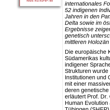
internationales F
52 indigenen Indi
Jahren in den Pa
Delta sowie im ös
Ergebnisse zeige
genetisch unters
mittleren Holozän
Die europäische K
Südamerikas kultur
indigener Sprache
Strukturen wurde 
Institutionen und
mit einer massiv
deren genetische Vi
erläutert Prof. D
Human Evolution 
Tübingen (SHEP) u