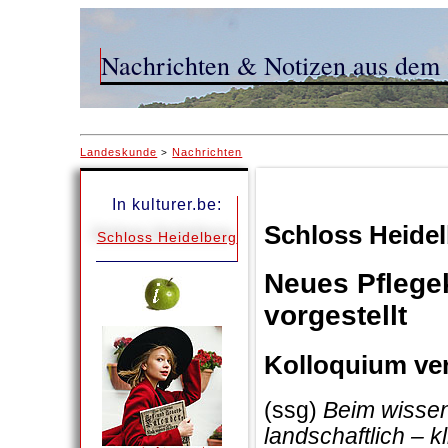
Nachrichten & Notizen aus dem 
Landeskunde
Nachrichten
>
In kulturer.be:
Schloss Heide
Schloss Heidelberg
Neues Pflege
vorgestellt
Kolloquium ve
(ssg)
Beim wissen
landschaftlich – 