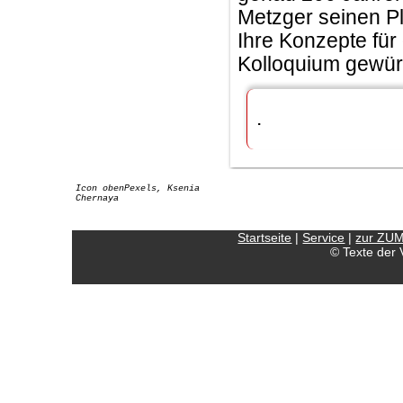
Metzger seinen P
Ihre Konzepte fü
Kolloquium gewürd
.
Icon obenPexels, Ksenia
Chernaya
Startseite
|
Service
|
zur ZU
© Texte der 