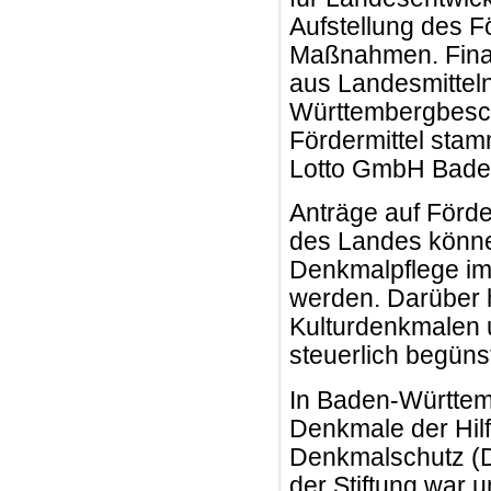
Aufstellung des 
Maßnahmen. Fina
aus Landesmitteln
Württembergbesch
Fördermittel stam
Lotto GmbH Bade
Anträge auf För
des Landes könne
Denkmalpflege im 
werden. Darüber h
Kulturdenkmalen 
steuerlich begünst
In Baden-Württem
Denkmale der Hilf
Denkmalschutz (D
der Stiftung war 