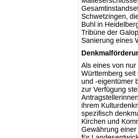
Malteserschlosses
Gesamtinstandsetz
Schwetzingen, di
Buhl in Heidelber
Tribüne der Galop
Sanierung eines 
Denkmalförderu
Als eines von nur
Württemberg seit
und -eigentümer 
zur Verfügung ste
Antragstellerinne
ihrem Kulturdenk
spezifisch denkm
Kirchen und Komm
Gewährung einer 
für Landesentwic