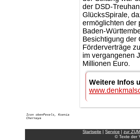
der DSD-Treuhands
GlücksSpirale, d
ermöglichten der 
Baden-Württember
Besichtigung der 
Förderverträge zu
im vergangenen J
Millionen Euro.
Weitere Infos 
www.denkmalsc
Icon obenPexels, Ksenia
Chernaya
Startseite
|
Service
|
zur ZU
© Texte der 