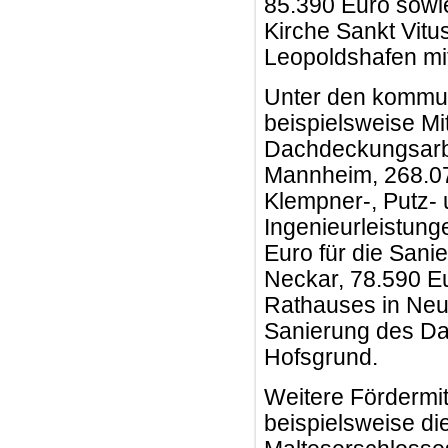
85.390 Euro sowi
Kirche Sankt Vitu
Leopoldshafen mi
Unter den kommun
beispielsweise Mi
Dachdeckungsarbei
Mannheim, 268.07
Klempner-, Putz- 
Ingenieurleistung
Euro für die Sani
Neckar, 78.590 Eu
Rathauses in Neu
Sanierung des Da
Hofsgrund.
Weitere Fördermit
beispielsweise d