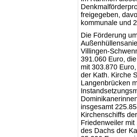
Denkmalförderp
freigegeben, davo
kommunale und 23 
Die Förderung umf
Außenhüllensanie
Villingen-Schwenni
391.060 Euro, di
mit 303.870 Euro
der Kath. Kirche 
Langenbrücken mi
Instandsetzung
Dominikanerinnenk
insgesamt 225.85
Kirchenschiffs der
Friedenweiler mit
des Dachs der Kath