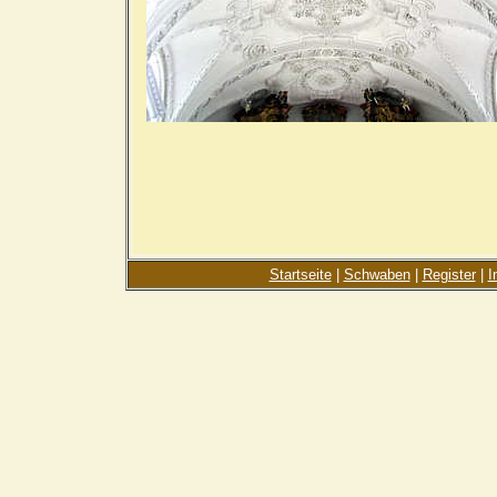
Startseite
|
Schwaben
|
Register
|
I