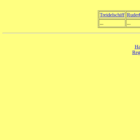
Treidelschiff
Ruder
...
...
Ha
Reg