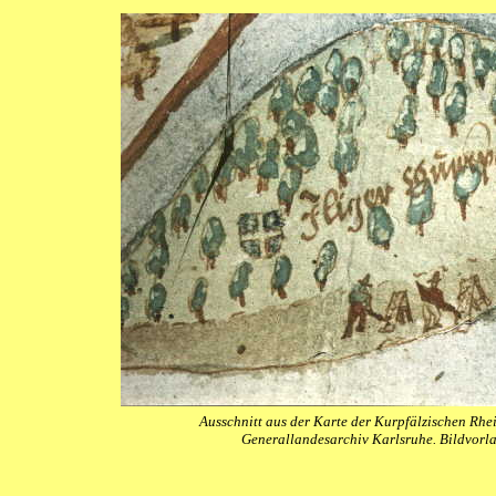
Ausschnitt aus der Karte der Kurpfälzischen Rh
Generallandesarchiv Karlsruhe. Bildvorl