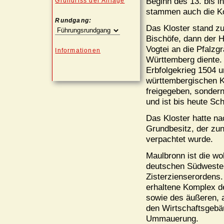
Beginn des 13. bis i
Grundriss der Anlage
stammen auch die K
Rundgang:
Das Kloster stand zu
Bischöfe, dann der H
Vogtei an die Pfalzg
Informationen
Württemberg diente.
Erbfolgekrieg 1504 u
württembergischen K
freigegeben, sondern
und ist bis heute Sch
Das Kloster hatte n
Grundbesitz, der zun
verpachtet wurde.
Maulbronn ist die wo
deutschen Südwesten 
Zisterzienserordens.
erhaltene Komplex d
sowie des äußeren, a
den Wirtschaftsgebä
Ummauerung.