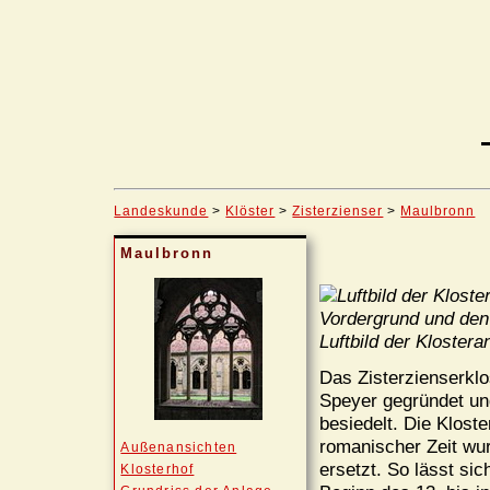
Landeskunde
>
Klöster
>
Zisterzienser
>
Maulbronn
Maulbronn
Luftbild der Kloster
Das Zisterzienserkl
Speyer gegründet un
besiedelt. Die Klost
romanischer Zeit wu
Außenansichten
ersetzt. So lässt si
Klosterhof